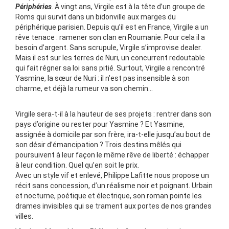
Périphéries
. À vingt ans, Virgile est à la tête d’un groupe de
Roms qui survit dans un bidonville aux marges du
périphérique parisien. Depuis qu’il est en France, Virgile a un
rêve tenace : ramener son clan en Roumanie. Pour cela il a
besoin d’argent. Sans scrupule, Virgile s’improvise dealer.
Mais il est sur les terres de Nuri, un concurrent redoutable
qui fait régner sa loi sans pitié. Surtout, Virgile a rencontré
Yasmine, la sœur de Nuri : il n’est pas insensible à son
charme, et déjà la rumeur va son chemin…
Virgile sera-t-il à la hauteur de ses projets : rentrer dans son
pays d’origine ou rester pour Yasmine ? Et Yasmine,
assignée à domicile par son frère, ira-t-elle jusqu’au bout de
son désir d’émancipation ? Trois destins mêlés qui
poursuivent à leur façon le même rêve de liberté : échapper
à leur condition. Quel qu’en soit le prix.
Avec un style vif et enlevé, Philippe Lafitte nous propose un
récit sans concession, d’un réalisme noir et poignant. Urbain
et nocturne, poétique et électrique, son roman pointe les
drames invisibles qui se trament aux portes de nos grandes
villes.