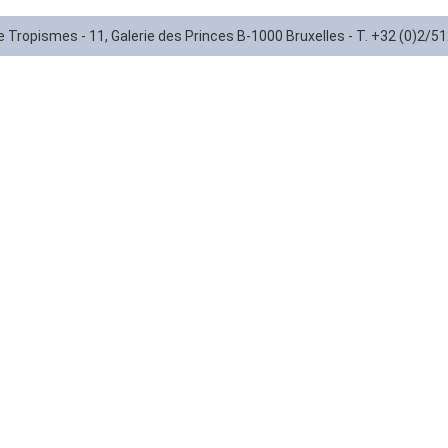
ie Tropismes - 11, Galerie des Princes B-1000 Bruxelles - T. +32 (0)2/5