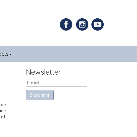
acts
Newsletter
S’abonner
 se
une.
 et