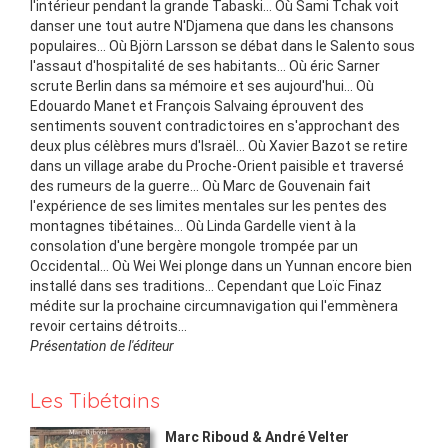
l'intérieur pendant la grande Tabaski... Où Sami Tchak voit
danser une tout autre N'Djamena que dans les chansons
populaires... Où Björn Larsson se débat dans le Salento sous
l'assaut d'hospitalité de ses habitants... Où éric Sarner
scrute Berlin dans sa mémoire et ses aujourd'hui... Où
Edouardo Manet et François Salvaing éprouvent des
sentiments souvent contradictoires en s'approchant des
deux plus célèbres murs d'Israël... Où Xavier Bazot se retire
dans un village arabe du Proche-Orient paisible et traversé
des rumeurs de la guerre... Où Marc de Gouvenain fait
l'expérience de ses limites mentales sur les pentes des
montagnes tibétaines... Où Linda Gardelle vient à la
consolation d'une bergère mongole trompée par un
Occidental... Où Wei Wei plonge dans un Yunnan encore bien
installé dans ses traditions... Cependant que Loïc Finaz
médite sur la prochaine circumnavigation qui l'emmènera
revoir certains détroits...
Présentation de l'éditeur
Les Tibétains
Marc Riboud & André Velter