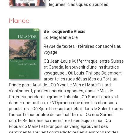
légumes, classiques ou oubliés.
Irlande
de Tocqueville Alexis
Ed.
Magellan & Cie
Revue de textes littéraires consacrés au
voyage
Où Jean-Louis Kuffer traque, entre Suisse
et Canada, le souvenir d'une institutrice
voyageuse... Où Louis-Philippe Dalembert
arpente les rues dévastées du Port-au-
Prince post-Aristide... Où Yvon Le Men et Marc Trillard
s'enfoncent, par des chemins opposés, dans le Mali de
l'intérieur pendant la grande Tabaski... Où Sami Tchak voit
danser une tout autre N'Djamena que dans les chansons
populaires... Où Björn Larsson se débat dans le Salento sous
l'assaut d'hospitalité de ses habitants... Où éric Sarner
scrute Berlin dans sa mémoire et ses aujourd'hui... Où
Edouardo Manet et François Salvaing éprouvent des
sentiments souvent contradictoires en s'approchant des