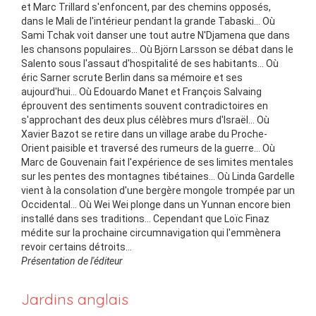
et Marc Trillard s'enfoncent, par des chemins opposés,
dans le Mali de l'intérieur pendant la grande Tabaski... Où
Sami Tchak voit danser une tout autre N'Djamena que dans
les chansons populaires... Où Björn Larsson se débat dans le
Salento sous l'assaut d'hospitalité de ses habitants... Où
éric Sarner scrute Berlin dans sa mémoire et ses
aujourd'hui... Où Edouardo Manet et François Salvaing
éprouvent des sentiments souvent contradictoires en
s'approchant des deux plus célèbres murs d'Israël... Où
Xavier Bazot se retire dans un village arabe du Proche-
Orient paisible et traversé des rumeurs de la guerre... Où
Marc de Gouvenain fait l'expérience de ses limites mentales
sur les pentes des montagnes tibétaines... Où Linda Gardelle
vient à la consolation d'une bergère mongole trompée par un
Occidental... Où Wei Wei plonge dans un Yunnan encore bien
installé dans ses traditions... Cependant que Loïc Finaz
médite sur la prochaine circumnavigation qui l'emmènera
revoir certains détroits...
Présentation de l'éditeur
Jardins anglais