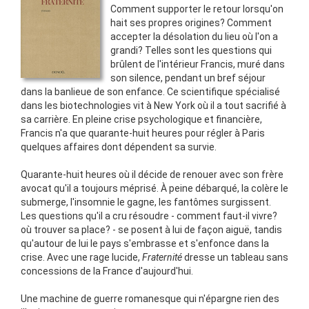
Comment supporter le retour lorsqu'on
hait ses propres origines? Comment
accepter la désolation du lieu où l'on a
grandi? Telles sont les questions qui
brûlent de l'intérieur Francis, muré dans
son silence, pendant un bref séjour
dans la banlieue de son enfance. Ce scientifique spécialisé
dans les biotechnologies vit à New York où il a tout sacrifié à
sa carrière. En pleine crise psychologique et financière,
Francis n'a que quarante-huit heures pour régler à Paris
quelques affaires dont dépendent sa survie.
Quarante-huit heures où il décide de renouer avec son frère
avocat qu'il a toujours méprisé. À peine débarqué, la colère le
submerge, l'insomnie le gagne, les fantômes surgissent.
Les questions qu'il a cru résoudre - comment faut-il vivre?
où trouver sa place? - se posent à lui de façon aiguë, tandis
qu'autour de lui le pays s'embrasse et s'enfonce dans la
crise. Avec une rage lucide,
Fraternité
dresse un tableau sans
concessions de la France d'aujourd'hui.
Une machine de guerre romanesque qui n'épargne rien des